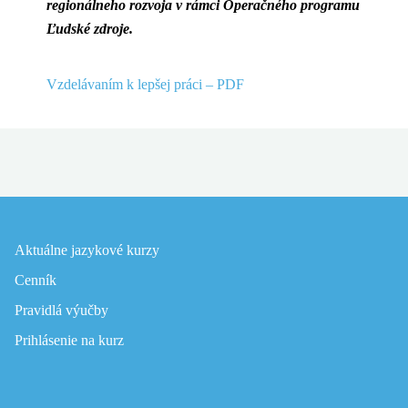
regionálneho rozvoja v rámci Operačného programu
Ľudské zdroje.
Vzdelávaním k lepšej práci – PDF
Aktuálne jazykové kurzy
Cenník
Pravidlá výučby
Prihlásenie na kurz